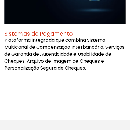
Sistemas de Pagamento
C
Plataforma integrada que combina Sistema
A
Multicanal de Compensação Interbancária, Serviços
S
de Garantia de Autenticidade e Usabilidade de
T
Cheques, Arquivo de Imagem de Cheques e
d
Personalização Segura de Cheques.
d
Saber mais
Sa