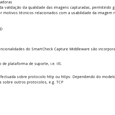
iadoras
da validação da qualidade das imagens capturadas, permitindo 
or motivos técnicos relacionados com a usabilidade da imagem
 D
s funcionalidades do SmartCheck Capture Middleware são incorpo
de plataforma de suporte, i.e. IIS.
efectuada sobre protocolo http ou https. Dependendo do modelo d
 sobre outros protocolos, e.g. TCP