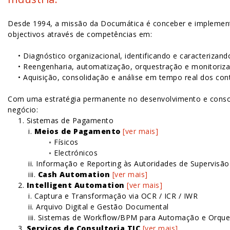
Desde 1994, a missão da Documática é conceber e implementa
objectivos através de competências em:
• Diagnóstico organizacional, identificando e caracterizan
• Reengenharia, automatização, orquestração e monitoriz
• Aquisição, consolidação e análise em tempo real dos con
Com uma estratégia permanente no desenvolvimento e consoli
negócio:
1. Sistemas de Pagamento
i.
Meios de Pagamento
[ver mais]
◦ Físicos
◦ Electrónicos
ii. Informação e Reporting às Autoridades de Supervisão
iii.
Cash Automation
[ver mais]
2.
Intelligent Automation
[ver mais]
i. Captura e Transformação via OCR / ICR / IWR
ii. Arquivo Digital e Gestão Documental
iii. Sistemas de Workflow/BPM para Automação e Orqu
3.
Serviços de Consultoria TIC
[ver mais]