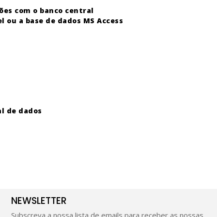
ões com o banco central
el ou a base de dados MS Access
al de dados
NEWSLETTER
Subscreva a nossa lista de emails para receber as nossas